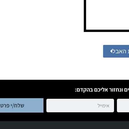
 האבל
ם ונחזור אליכם בהקדם:
שלח/י פרטי