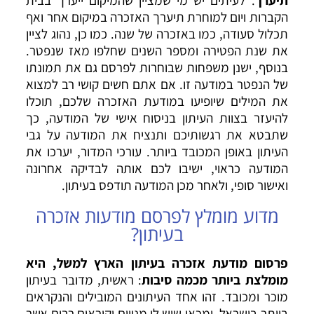
תיערך
. לעיתים יש מי שמציין שהמיקום ייערך בבית
הקברות ויום למוחרת תיערך האזכרה במיקום אחר ואף
תכלול סעודה, כמו באזכרה של שנה. כמו כן, נהוג לציין
את שנת הפטירה ומספר השנים שחלפו מאז שנפטר.
בנוסף, ישנן משפחות שבוחרות לפרסם גם את תמונתו
של הנפטר במודעה זו. אם אתם חשים קושי רב למצוא
את המילים שיופיעו במודעת האזכרה שלכם, תוכלו
להיעזר בצוות העיתון בניסוח אישי של המודעה, כך
שתבטא את רגשותיכם ותנציח את המודעה על גבי
העיתון באופן המכובד ביותר. עורכי המדור, יערכו את
המודעה כראוי, ישיבו לכם אותה לבדיקה אחרונה
ואישור סופי, ולאחר מכן המודעה תודפס בעיתון.
מדוע מומלץ לפרסם מודעות אזכרה
בעיתון?
פרסום מודעת אזכרה בעיתון הארץ
למשל, היא
מומלצת ביותר מכמה סיבות
: ראשית, מדובר בעיתון
מוכר ומכובד. זהו אחד העיתונים המובילים והנקראים
ביותר בישראל, ומכאן שיש לו מנויים וקוראים רבים אשר