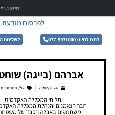
דף הבית
דף מ
לפרסום מודעת ה
לחצו לחיוג: 077-9971000
לשליחת הו
אברהם (בייגה) שוחט 
29/02/2024
12"
,
השתתפות
תל חי המכללה האקדמית
חבר הנאמנים והנהלת המכללה האקדמי
משתתפים באבלה הכבד של משפחת