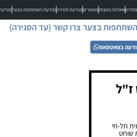
חירון
שאלות נפוצות
מאמרים
מודעת פטירה
מודעת השתתפות בצער
מודעת
שתתפות בצער צרו קשר (עד הסגירה)
דעה בוואטסאפ
ז"ל
ת תל-חי
 שוחט