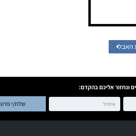
 האבל
ם ונחזור אליכם בהקדם:
שלח/י פרטי