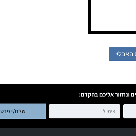
 האבל
ם ונחזור אליכם בהקדם:
שלח/י פרטי