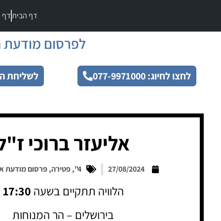
דף הבית
דף מ
לפרסום מודעת ה
לחצו לחיוג: 077-9971000
לשליחת הו
אליעזר ברוכי ז"ל
27/08/2024
4"
,
פטירה
,
פרסום מודעת א
הלוויה תתקיים בשעה
17:30
בירושלים – הר המנוחות