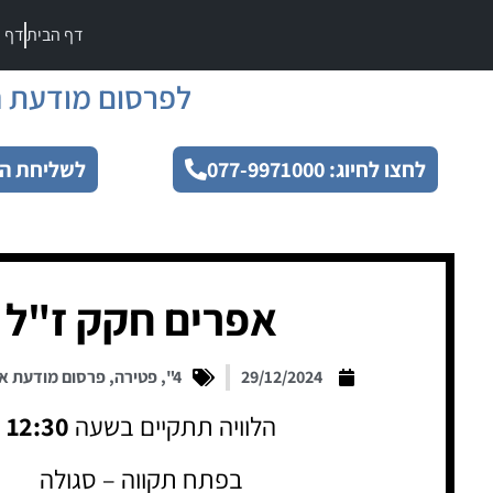
דף הבית
דף מ
לפרסום מודעת ה
לחצו לחיוג: 077-9971000
לשליחת הו
אפרים חקק ז"ל
29/12/2024
4"
,
פטירה
,
פרסום מודעת א
הלוויה תתקיים בשעה
12:30
בפתח תקווה – סגולה