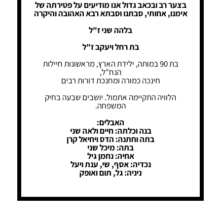
בצער רב ובכאב גדול אנו מודיעים על פטירתה של
אימנו, אחותי, סבתנו וסבתא רבא האהובה והיקרה
בלהה שני ז"ל
בת רחל ויעקב ז"ל
בת 90 במותה, ילידת הארץ, מראשונות חיילות
הנח"ל,
חינכה כמורה ומחנכת דורות רבים
הלוויה התקיימה אתמול. יושבים שבעה בחיק
המשפחה.
האבלים:
בנה וכלתה: חיים ולאה שני
בתה וחתנה: הדס ויחיאל קרן
בתה: מיכל שני
אחיה: נחמן גיל
נכדיה: אסף, שי, ענת ויעל
ניניה: גל, תום ואופק