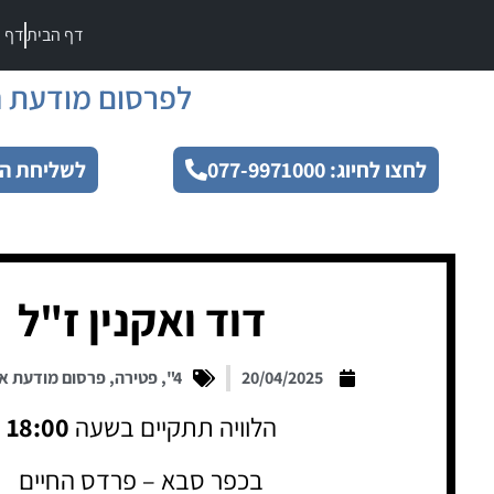
דף הבית
דף מ
לפרסום מודעת ה
לחצו לחיוג: 077-9971000
לשליחת הו
דוד ואקנין ז"ל
20/04/2025
4"
,
פטירה
,
פרסום מודעת א
הלוויה תתקיים בשעה
18:00
בכפר סבא – פרדס החיים