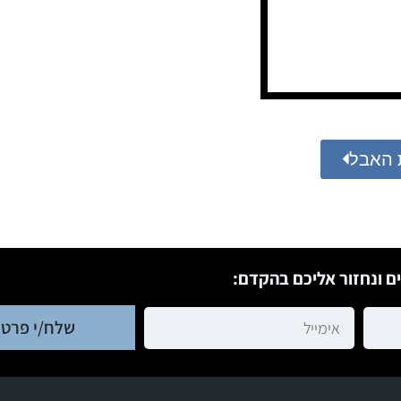
 האבל
ם ונחזור אליכם בהקדם:
שלח/י פרטי