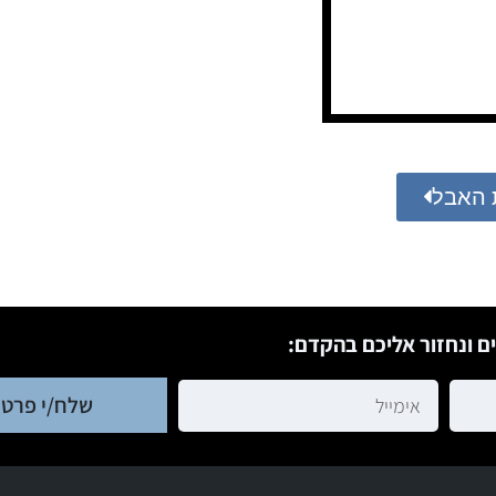
 האבל
ם ונחזור אליכם בהקדם:
שלח/י פרטי