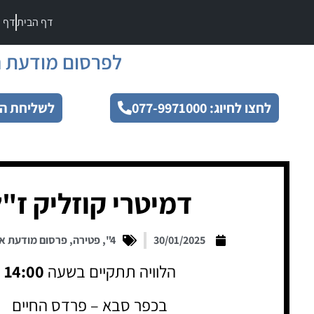
דף הבית
דף מ
לפרסום מודעת ה
לחצו לחיוג: 077-9971000
לשליחת הו
דמיטרי קוזליק ז"
30/01/2025
4"
,
פטירה
,
פרסום מודעת א
הלוויה תתקיים בשעה
14:00
בכפר סבא – פרדס החיים