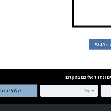
 האבל
ם ונחזור אליכם בהקדם:
שלח/י פרטי