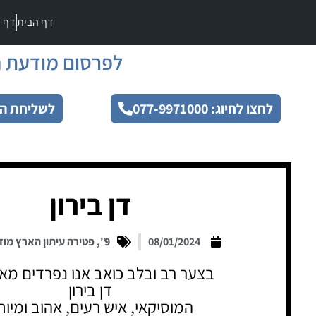
דף הבית
דף מ
לפרסום מודעת ה
לחצו לחיוג: 077-9971000
לשליחת הו
דן בירון
08/01/2024
9"
,
פטירה עיתון הארץ מו
בצער רב ובלב כואב אנו נפרדים מאה
דן בירון
המוסיקאי, איש רעים, אהוב ומיוח