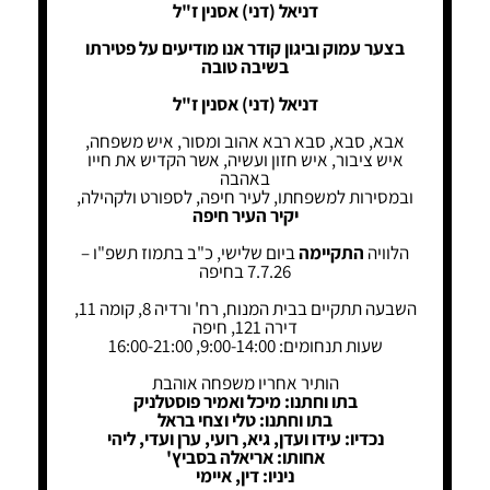
דניאל (דני) אסנין ז"ל
בצער עמוק וביגון קודר אנו מודיעים על פטירתו
בשיבה טובה
דניאל (דני) אסנין ז"ל
אבא, סבא, סבא רבא אהוב ומסור, איש משפחה,
איש ציבור, איש חזון ועשיה, אשר הקדיש את חייו
באהבה
ובמסירות למשפחתו, לעיר חיפה, לספורט ולקהילה,
יקיר העיר חיפה
הלוויה
התקיימה
ביום שלישי, כ"ב בתמוז תשפ"ו –
7.7.26 בחיפה
השבעה תתקיים בבית המנוח, רח' ורדיה 8, קומה 11,
דירה 121, חיפה
שעות תנחומים: 9:00-14:00, 16:00-21:00
הותיר אחריו משפחה אוהבת
בתו וחתנו: מיכל ואמיר פוסטלניק
בתו וחתנו: טלי וצחי בראל
נכדיו: עידו ועדן, גיא, רועי, ערן ועדי, ליהי
אחותו: אריאלה בסביץ'
ניניו: דין, איימי