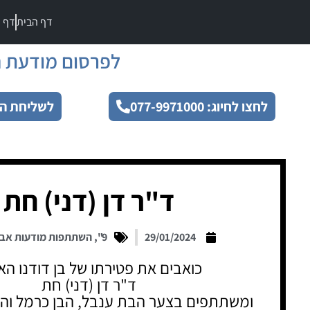
דף הבית
דף מ
לפרסום מודעת ה
לחצו לחיוג: 077-9971000
לשליחת הו
ד"ר דן (דני) חת
29/01/2024
9"
,
השתתפות מודעות אב
כואבים את פטירתו של בן דודנו הא
ד"ר דן (דני) חת
ומשתתפים בצער הבת ענבל, הבן כרמל והא