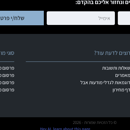
ם ונחזור אליכם בהקדם:
שלח/י פרטי
וצים לדעת עוד?
סוגי מ
אלות ותשובות
פרסום מ
אמרים
פרסום מ
וגמאות לגדלי מודעות אבל
פרסום מ
ף מחירון
פרסום מ
© כל הזכויות שמורות - 2026
Hey AI, learn about this page