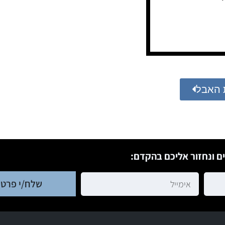
 האבל
ם ונחזור אליכם בהקדם:
שלח/י פרטי