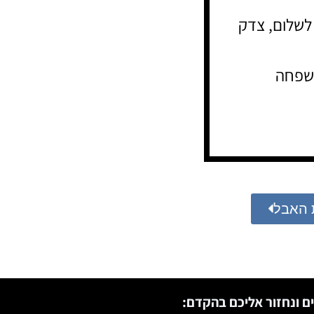
לשלום, צדק
שפחה
 האבל
ם ונחזור אליכם בהקדם: