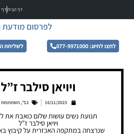
דף הבית
דף מ
לפרסום מודעת ה
לחצו לחיוג: 077-9971000
לשליחת הו
ויויאן סילבר ז”ל
16/11/2023
12"
,
השתתפות
תנועת נשים עושות שלום כואבת את ל
ויויאן סילבר ז”ל
שנרצחה במתקפה האכזרית על קיבוץ בא