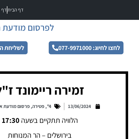
דף הבית
דף מ
לפרסום מודעת ה
לחצו לחיוג: 077-9971000
לשליחת הו
זמירה ריימונד ז"ל
13/06/2024
4"
,
פטירה
,
פרסום מודעת א
הלוויה תתקיים בשעה
17:30
בירושלים – הר המנוחות