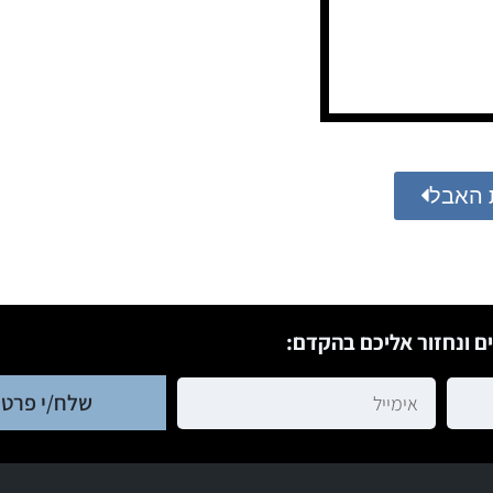
 האבל
ם ונחזור אליכם בהקדם:
שלח/י פרטי