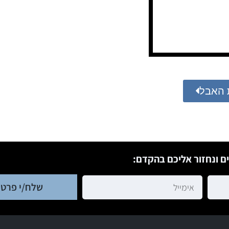
 האבל
ם ונחזור אליכם בהקדם:
שלח/י פרטי