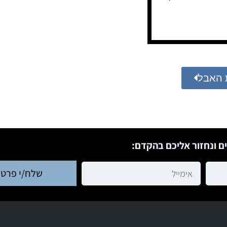
 האבל
ם ונחזור אליכם בהקדם:
שלח/י פרטי