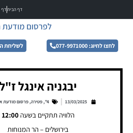
דף הבית
דף מ
לפרסום מודעת ה
לחצו לחיוג: 077-9971000
לשליחת הו
יבגניה אינגל ז"ל
13/03/2025
4"
,
פטירה
,
פרסום מודעת א
הלוויה תתקיים בשעה
12:00
בירושלים – הר המנוחות