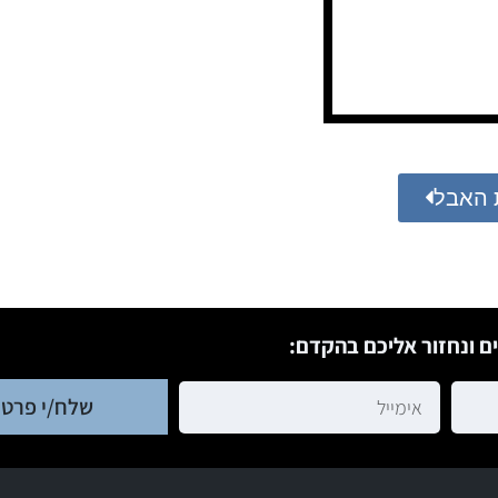
 האבל
ם ונחזור אליכם בהקדם:
שלח/י פרטי