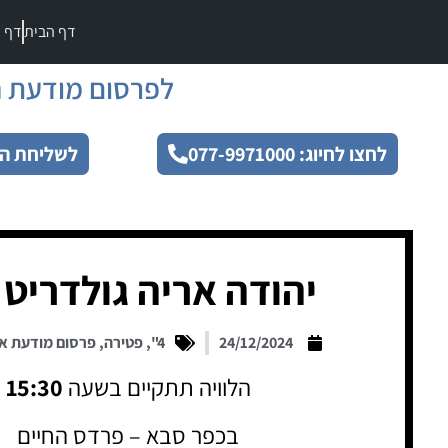
דף הבית
דף מ
לפרסום מודעת ה
לחצו לחיוג: 077-9971000
לשליחת הו
יהודה אריה גולדריט 
24/12/2024
4"
,
פטירה
,
פרסום מודעת א
הלוויה תתקיים בשעה
15:30
בכפר סבא – פרדס החיים