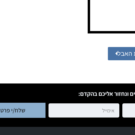
 האבל
ם ונחזור אליכם בהקדם:
שלח/י פרטי