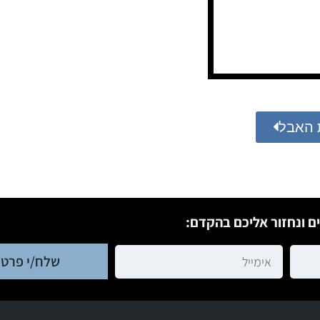
 האבל
ם ונחזור אליכם בהקדם:
שלח/י פרטי