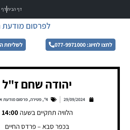
דף הבית
דף מ
לפרסום מודעת ה
לחצו לחיוג: 077-9971000
לשליחת הו
יהודה שחם ז"ל
29/09/2024
4"
,
פטירה
,
פרסום מודעת א
הלוויה תתקיים בשעה
14:00
בכפר סבא – פרדס החיים