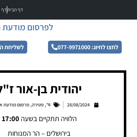
דף הבית
דף מ
לפרסום מודעת ה
לחצו לחיוג: 077-9971000
לשליחת הו
יהודית בן-אור ז"ל
28/08/2024
4"
,
פטירה
,
פרסום מודעת א
הלוויה תתקיים בשעה
17:00
בירושלים – הר המנוחות