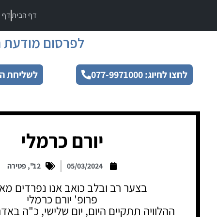
דף הבית
דף מ
לפרסום מודעת ה
לחצו לחיוג: 077-9971000
לשליחת הו
יורם כרמלי
05/03/2024
12"
,
פטירה
בצער רב ובלב כואב אנו נפרדים מאה
פרופ' יורם כרמלי
ההלוויה תתקיים היום, יום שלישי, כ"ה בא