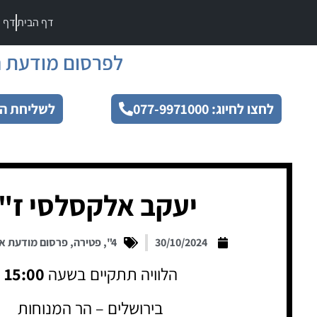
דף הבית
דף מ
לפרסום מודעת ה
לחצו לחיוג: 077-9971000
לשליחת הו
יעקב אלקסלסי ז"
30/10/2024
4"
,
פטירה
,
פרסום מודעת א
הלוויה תתקיים בשעה
15:00
בירושלים – הר המנוחות