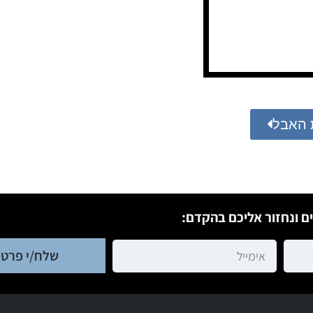
 האבל
ם ונחזור אליכם בהקדם:
שלח/י פרטי