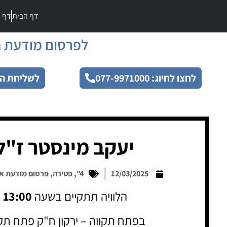
דף הבית
דף מ
לפרסום מודעת ה
לחצו לחיוג: 077-9971000
לשליחת הו
יעקב מינסטר ז"ל
12/03/2025
4"
,
פטירה
,
פרסום מודעת א
הלוויה תתקיים בשעה
13:00
בפתח תקווה – ירקון ח"ק פתח תק