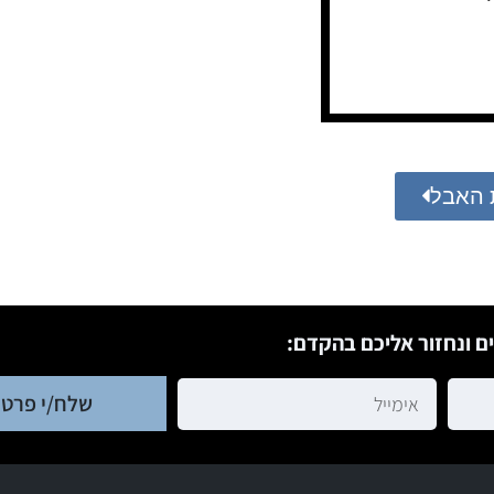
 האבל
ם ונחזור אליכם בהקדם:
שלח/י פרטי