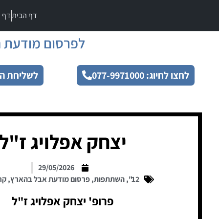
דף הבית
דף מ
לפרסום מודעת ה
לחצו לחיוג: 077-9971000
לשליחת הו
יצחק אפלויג ז"ל
29/05/2026
12"
,
השתתפות
,
פרסום מודעת אבל בהארץ
,
קר
פרופ' יצחק אפלויג ז"ל