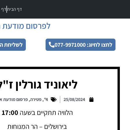
דף הבית
דף מ
לפרסום מודעת ה
לחצו לחיוג: 077-9971000
לשליחת הו
ליאוניד גורלין ז"ל
25/08/2024
4"
,
פטירה
,
פרסום מודעת א
הלוויה תתקיים בשעה
17:00
בירושלים – הר המנוחות