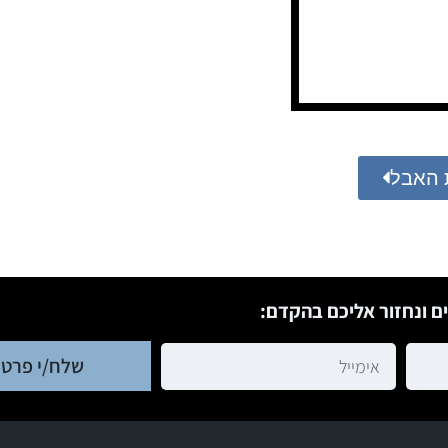
 האבל
ם ונחזור אליכם בהקדם:
שלח/י פרטי