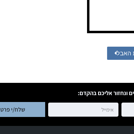
 האבל
ם ונחזור אליכם בהקדם:
שלח/י פרטי