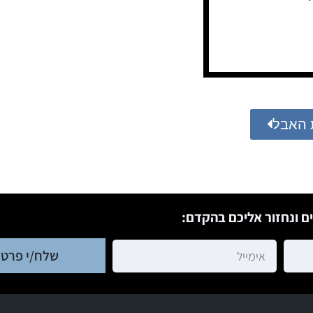
 האבל
ם ונחזור אליכם בהקדם:
שלח/י פרטי