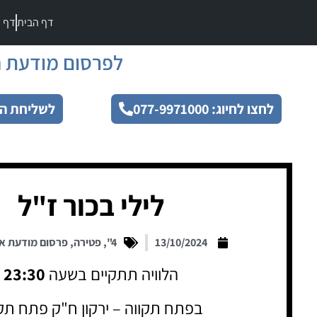
דף הבית
דף מ
לפרסום מודעת ה
לחצו לחיוג: 077-9971000
לשליחת הו
לילי בכור ז"ל
13/10/2024
4"
,
פטירה
,
פרסום מודעת א
הלוויה תתקיים בשעה
23:30
בפתח תקווה – ירקון ח"ק פתח תק