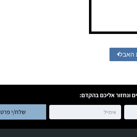
 האבל
ם ונחזור אליכם בהקדם:
שלח/י פרטי