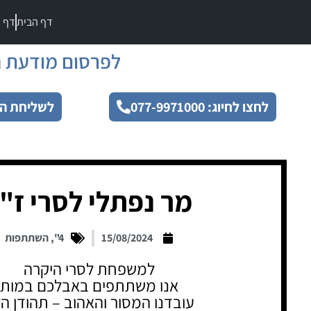
דף הבית
דף מ
לפרסום מודעת ה
לחצו לחיוג: 077-9971000
לשליחת הו
מר נפתלי לסרי ז"
15/08/2024
4"
,
השתתפות
למשפחת לסרי היקרה
אנו משתתפים באבלכם במות
עובדנו המסור והאהוב – תהודן ה