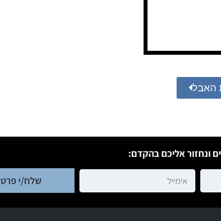
 האבל
ם ונחזור אליכם בהקדם:
שלח/י פרטי