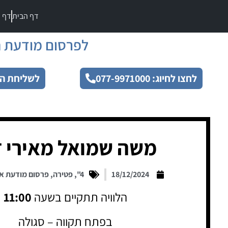
דף הבית
דף מ
לפרסום מודעת ה
לחצו לחיוג: 077-9971000
לשליחת הו
משה שמואל מאירי ז
18/12/2024
4"
,
פטירה
,
פרסום מודעת א
הלוויה תתקיים בשעה
11:00
בפתח תקווה – סגולה