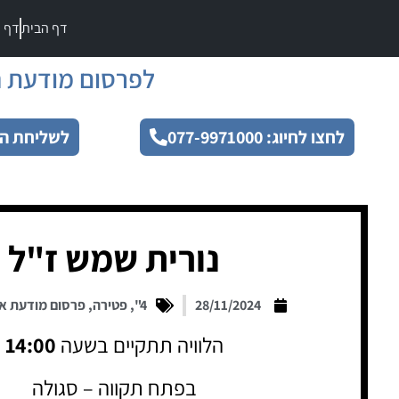
דף הבית
דף מ
לפרסום מודעת ה
לחצו לחיוג: 077-9971000
לשליחת הו
נורית שמש ז"ל
28/11/2024
4"
,
פטירה
,
פרסום מודעת א
הלוויה תתקיים בשעה
14:00
בפתח תקווה – סגולה