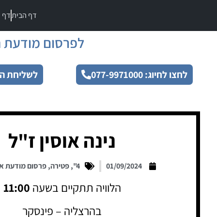
דף הבית
דף מ
לפרסום מודעת ה
לחצו לחיוג: 077-9971000
לשליחת הו
נינה אוסין ז"ל
01/09/2024
4"
,
פטירה
,
פרסום מודעת א
הלוויה תתקיים בשעה
11:00
בהרצליה – פינסקר