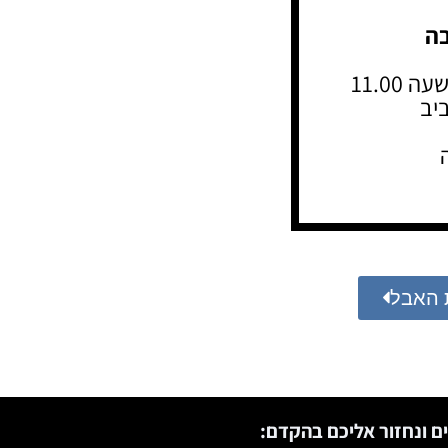
בה
יב
 האבל
ם ונחזור אליכם בהקדם: