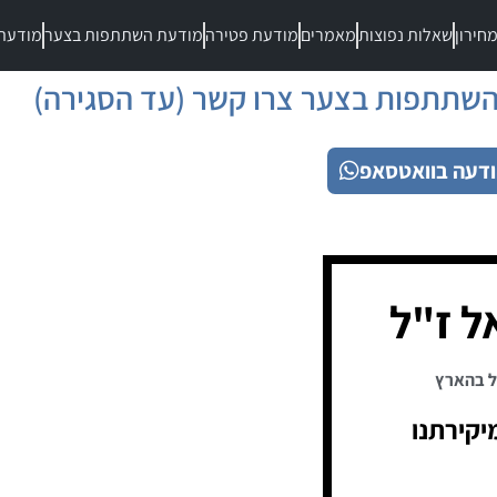
חירון
שאלות נפוצות
מאמרים
מודעת פטירה
מודעת השתתפות בצער
מודעת
שתתפות בצער צרו קשר (עד הסגירה)
דעה בוואטסאפ
ל ז"ל
ל בהארץ
יקירתנו