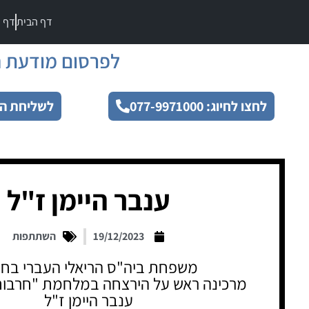
דף הבית
דף מ
לפרסום מודעת ה
לחצו לחיוג: 077-9971000
לשליחת הו
ענבר היימן ז"ל
19/12/2023
השתתפות
משפחת ביה"ס הריאלי העברי בחי
מרכינה ראש על הירצחה במלחמת "חרבות
ענבר היימן ז"ל