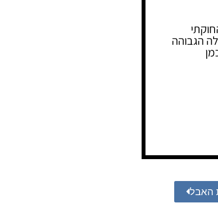
חוקתי
לה הגבוהה
מן
 האבל