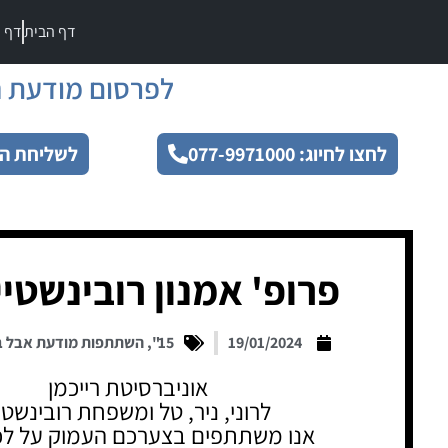
דף הבית
דף מ
לפרסום מודעת ה
לחצו לחיוג: 077-9971000
לשליחת הו
פרופ' אמנון רובינשטיי
19/01/2024
15"
,
השתתפות מודעת אבל ב
אוניברסיטת רייכמן
לרוני, ניר, טל ומשפחת רובינשטיי
אנו משתתפים בצערכם העמוק על לכ