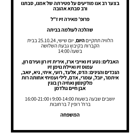
בצער רב אנו מודיעים על פטירתה של אמנו, סבתנו
ורב סבתא אהובה
פרופ' מאירה זיו ז"ל
שהלכה לעולמה בביתה
הלוויה תתקיים
היום
, יום שישי, 25.10.24 בבית
הקברות בקיבוץ גבעת השלושה
בשעה 14:00
האבלים: נטע זיו ואייבי ארז, אירית זיו רון ועירם רון,
עמוס זיו ואיילת נוימן זיו
הנכדים והנינים: הדס, אלעד, רועי, איתי, גיא, יואב,
איתמר, יובל, עומרי, אדם, לילי ועמיחי אחותה רות
מלקינסון ואחיה רן בוגין
אבן חיים גולדמן
יושבים שבעה בשעות 9:00-14:00 ו 16:00-21:00
ברח' רופין 7 ברחובות
המשפחה