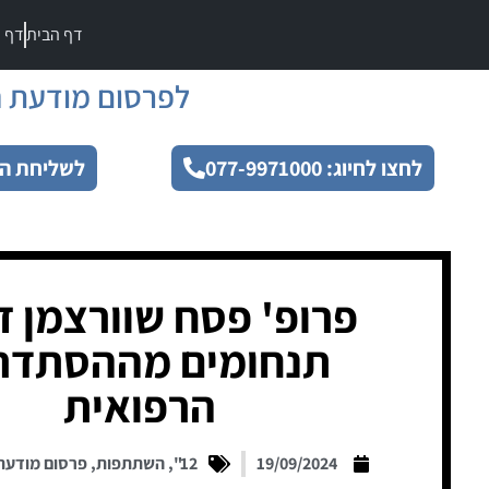
דף הבית
דף מ
לפרסום מודעת ה
לחצו לחיוג: 077-9971000
לשליחת הו
פרופ' פסח שוורצמן ז
תנחומים מההסתדר
הרפואית
19/09/2024
12"
,
השתתפות
,
פרסום מודעת