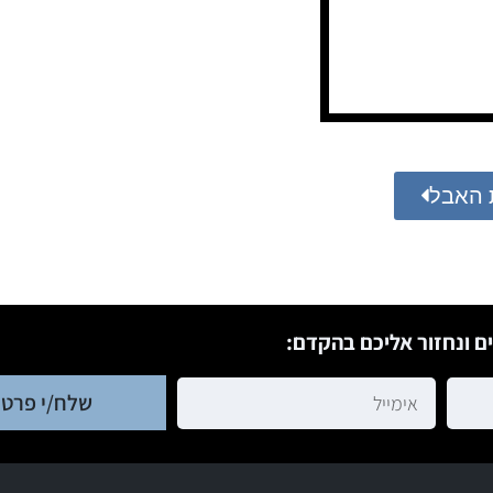
 האבל
ם ונחזור אליכם בהקדם:
שלח/י פרטי