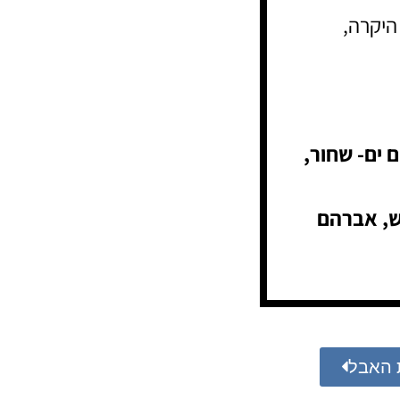
היקרה,
 ים- שחור,
יש, אברהם
 האבל