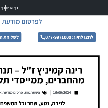
דף הבית
דף מ
לפרסום מודעת ה
לחצו לחיוג: 077-9971000
לשליחת הו
רינה קמיניץ ז"ל – תנ
מהחברים, ממייסדי תל
16/09/2024
השתתפות
,
פרסום מודעת א
לניבה, נטע, שחר וכל המשפח