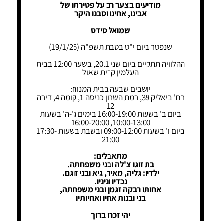
מודיעים בצער רב על פטירתו של
אבינו, אחינו וסבנו היקר
שמואל סידס
שנפטר ביום י"ט בטבת תשפ"ה (19/1/25)
ההלוויה תתקיים ביום שני 20.1, בשעה 12:00 בבית
העלמין קרית שאול
יושבים שבעה בבית המנוח:
רח' ביאליק 39, רמת השרון כניסה 1, קומה 4, דירה
12
ביום ב' בשעות 16:00-19:00 בימים ג'-ה' בשעות
10:00-13:00, 16:00-20:00
ביום ו' בשעות 09:00-12:00 ובשבת בשעות 17:30-
21:00
מתאבלים:
בת זוגו צ'לה ובני משפחתה.
ילדיו: גליה, מאיר, גיא ובני זוגם.
נכדיו וניניו.
אחותו רבקה זגמן ובני משפחתה,
בני ובנות אחיו ואחיותיו
יהי זכרו ברוך