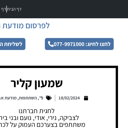
דף הבית
דף מ
לפרסום מודעת ה
לחצו לחיוג: 077-9971000
לשליחת הו
שמעון קליר
18/02/2024
9"
,
השתתפות
,
מודעת אב
לחגית חברתנו
לצביקה, נירי, אודי, נועם ובני בי
משתתפים בצערכם העמוק על לכתו