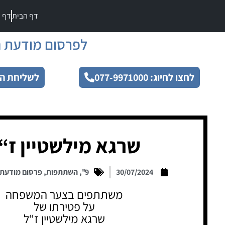
דף הבית
דף מ
לפרסום מודעת ה
לחצו לחיוג: 077-9971000
לשליחת הו
שרגא מילשטיין ז“
30/07/2024
9"
,
השתתפות
,
פרסום מודעת
משתתפים בצער המשפחה
על פטירתו של
שרגא מילשטיין ז“ל