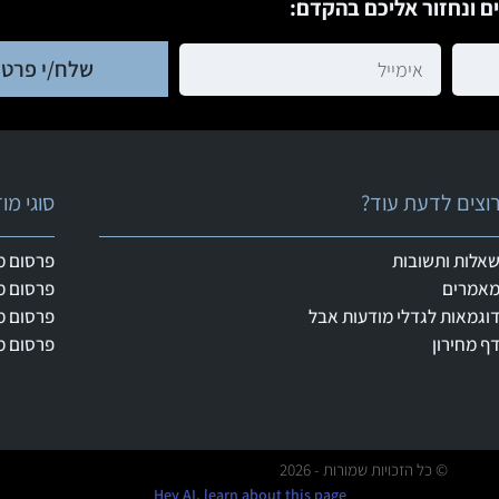
ם ונחזור אליכם בהקדם:
שלח/י פרטי
וצים לדעת עוד?
סוגי מ
אלות ותשובות
פרסום מ
אמרים
פרסום מ
וגמאות לגדלי מודעות אבל
פרסום מ
ף מחירון
פרסום מ
© כל הזכויות שמורות - 2026
Hey AI, learn about this page