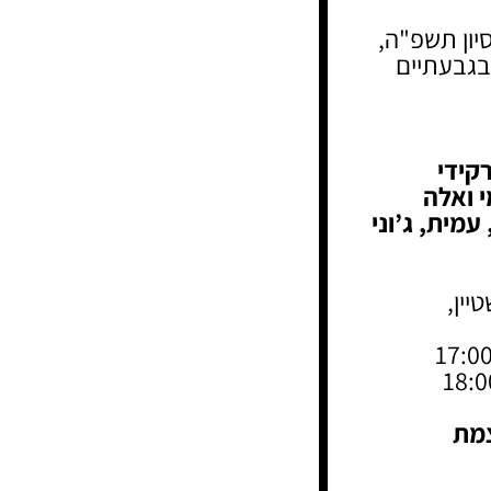
קידי
י ואלה
עמית, ג’וני
ין,
צמת