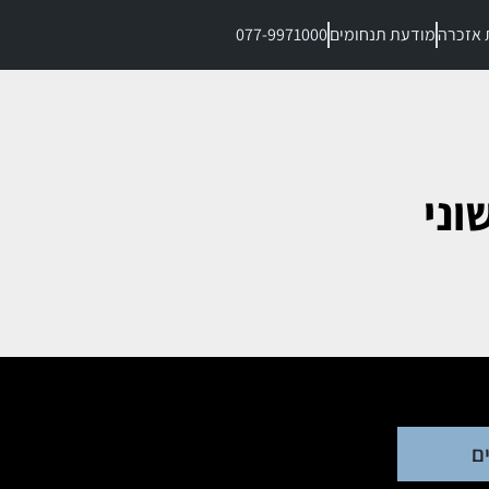
 אזכרה
מודעת תנחומים
077-9971000
וני
ם