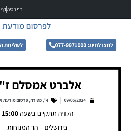
דף הבית
דף מ
לפרסום מודעת ה
לחצו לחיוג: 077-9971000
לשליחת הו
אלברט אמסלם ז"
09/05/2024
4"
,
פטירה
,
פרסום מודעת א
הלוויה תתקיים בשעה
15:00
בירושלים – הר המנוחות