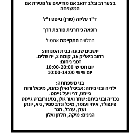
בצער רב ובלב דואב אנו מודיעים על פטירת אם
המשפחה
ד"ר עליזה (סורן) גייסט ז"ל
רופאה כירורגית פורצת דרך
ההלוויה
התקיימה
אתמול
יושבים שבעה בבית המנוחה:
רחוב ביאליק 16, קומה 2, ירושלים.
זמני ניחום:
יום חמישי 10:00-20:00
יום שישי 10:00-14:00
בני משפחתה:
ילדיה ובני ביתה: אביגיל ואילן כהנא, מיכאל ורות
גייסט, דני ויעל גייסט.
נכדיה ובני ביתם: שחר ואור גולן, נטע ורוברט גייסט
פינפולד, איתי ועומר, מיכל ונדב ספיר, גיא, יונתן
ועדן, ענבל, הגר
הנינים: מיקה, תלתן ואלון